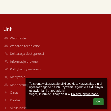
Linki
Webmaster
Wsparcie techniczne
Deklaracja dostępności
Informacje prawne
Polityka prywatności
Metryczka
Ta strona wykorzystuje pliki cookies. Korzystając z niej 
Mapa strony
wyrażasz zgodę na ich używanie, zgodnie z aktualnymi 
ustawieniami przeglądarki.

O nas
Więcej informacji znajdziesz w 
Polityce prywatności
.
Kontakt
OK
Aktualności