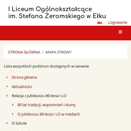
I Liceum Ogólnokształcące
im. Stefana Żeromskiego w Ełku
Logowanie
STRONA GŁÓWNA
/
MAPA STRONY
Mapa
Lista wszystkich podstron dostępnych w serwisie
strony
Strona główna
Aktualności
Relacja z jubileuszu 80-lecia I LO
80 lat tradycji, wspomnień i dumy
O jubileuszu 80-lecia I LO w mediach
O Szkole